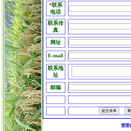
*
联系
电话
联系传
真
网址
E-mail
联系地
址
邮编
管理