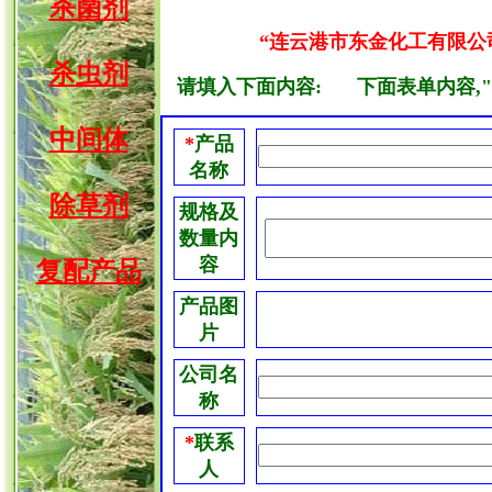
杀菌剂
“连云港市东金化工有限公司”
杀虫剂
请填入下面内容:
下面表单内容,"
中间体
*
产品
名称
除草剂
规格及
数量内
容
复配产品
产品图
片
公司名
称
*
联系
人